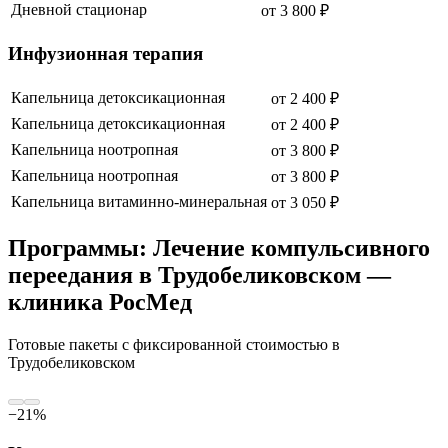
Дневной стационар
от
3 800
₽
Инфузионная терапия
Капельница детоксикационная
от
2 400
₽
Капельница детоксикационная
от
2 400
₽
Капельница ноотропная
от
3 800
₽
Капельница ноотропная
от
3 800
₽
Капельница витаминно-минеральная
от
3 050
₽
Программы: Лечение компульсивного
переедания в Трудобеликовском —
клиника РосМед
Готовые пакеты с фиксированной стоимостью
в
Трудобеликовском
−
21
%