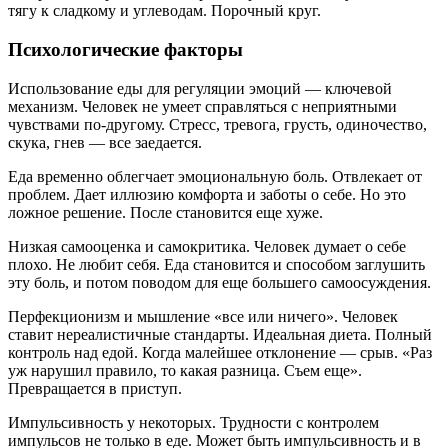
тягу к сладкому и углеводам. Порочный круг.
Психологические факторы
Использование еды для регуляции эмоций — ключевой
механизм. Человек не умеет справляться с неприятными
чувствами по-другому. Стресс, тревога, грусть, одиночество,
скука, гнев — все заедается.
Еда временно облегчает эмоциональную боль. Отвлекает от
проблем. Дает иллюзию комфорта и заботы о себе. Но это
ложное решение. После становится еще хуже.
Низкая самооценка и самокритика. Человек думает о себе
плохо. Не любит себя. Еда становится и способом заглушить
эту боль, и потом поводом для еще большего самоосуждения.
Перфекционизм и мышление «все или ничего». Человек
ставит нереалистичные стандарты. Идеальная диета. Полный
контроль над едой. Когда малейшее отклонение — срыв. «Раз
уж нарушил правило, то какая разница. Съем еще».
Превращается в приступ.
Импульсивность у некоторых. Трудности с контролем
импульсов не только в еде. Может быть импульсивность и в