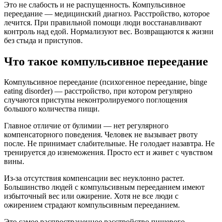
Это не слабость и не распущенность. Компульсивное
переедание — медицинский диагноз. Расстройство, которое
лечится. При правильной помощи люди восстанавливают
контроль над едой. Нормализуют вес. Возвращаются к жизни
без стыда и приступов.
Что такое компульсивное переедание
Компульсивное переедание (психогенное переедание, binge
eating disorder) — расстройство, при котором регулярно
случаются приступы неконтролируемого поглощения
большого количества пищи.
Главное отличие от булимии — нет регулярного
компенсаторного поведения. Человек не вызывает рвоту
после. Не принимает слабительные. Не голодает назавтра. Не
тренируется до изнеможения. Просто ест и живет с чувством
вины.
Из-за отсутствия компенсации вес неуклонно растет.
Большинство людей с компульсивным перееданием имеют
избыточный вес или ожирение. Хотя не все люди с
ожирением страдают компульсивным перееданием.
Это самое распространенное расстройство пищевого